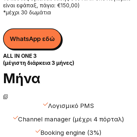
είναι εφάπαξ, πάγιο: €150,00)
*μέχρι 30 δωμάτια
WhatsApp εδώ
ALL IN ONE 3
(μέγιστη διάρκεια 3 μήνες)
Μήνα
Λογισμικό PMS
Channel manager (μέχρι 4 πόρταλ)
Booking engine (3%)