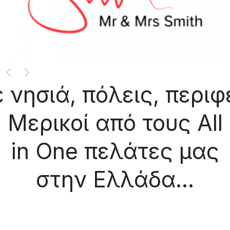
Previous
Next
ιά, πόλεις, περιφέρε
Mερικοί από τους All
in One πελάτες μας
στην Ελλάδα...